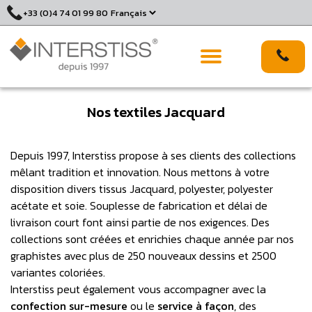
Skip
+33 (0)4 74 01 99 80
to
content
Outils de production
Histoire
Nos textiles Jacquard
Depuis 1997, Interstiss propose à ses clients des collections
mêlant tradition et innovation. Nous mettons à votre
disposition divers tissus Jacquard, polyester, polyester
acétate et soie. Souplesse de fabrication et délai de
livraison court font ainsi partie de nos exigences. Des
collections sont créées et enrichies chaque année par nos
graphistes avec plus de 250 nouveaux dessins et 2500
variantes coloriées.
Interstiss peut également vous accompagner avec la
confection sur-mesure
ou le
service à façon
, des